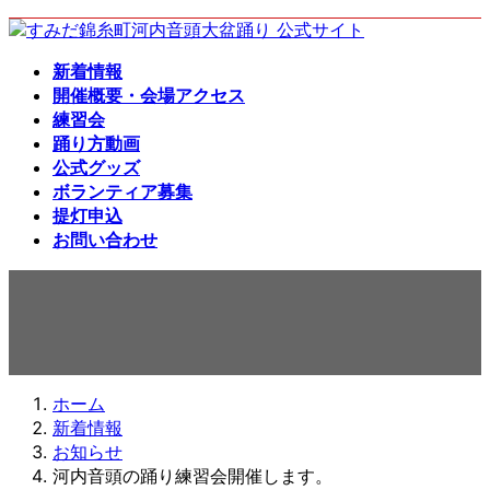
コ
ナ
ン
ビ
新着情報
テ
ゲ
開催概要・会場アクセス
ン
ー
練習会
ツ
シ
踊り方動画
へ
ョ
公式グッズ
ス
ン
ボランティア募集
キ
に
提灯申込
ッ
移
お問い合わせ
プ
動
新着情報
ホーム
新着情報
お知らせ
河内音頭の踊り練習会開催します。