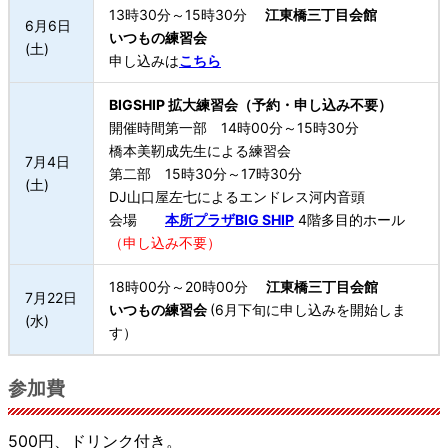
13時30分～15時30分
江東橋三丁目会館
6月6日
いつもの練習会
(土)
申し込みは
こちら
BIGSHIP 拡大練習会（予約・申し込み不要）
開催時間第一部 14時00分～15時30分
橋本美靭成先生による練習会
7月4日
第二部 15時30分～17時30分
(土)
DJ山口屋左七によるエンドレス河内音頭
会場
本所プラザBIG SHIP
4階多目的ホール
（申し込み不要）
18時00分～20時00分
江東橋三丁目会館
7月22日
いつもの練習会
(6月下旬に申し込みを開始しま
(水)
す）
参加費
500円、ドリンク付き。