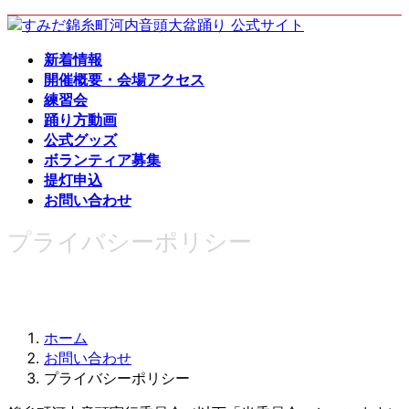
コ
ナ
ン
ビ
新着情報
テ
ゲ
開催概要・会場アクセス
ン
ー
練習会
ツ
シ
踊り方動画
へ
ョ
公式グッズ
ス
ン
ボランティア募集
キ
に
提灯申込
ッ
移
お問い合わせ
プ
動
プライバシーポリシー
ホーム
お問い合わせ
プライバシーポリシー