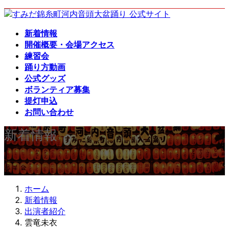
コ
ナ
ン
ビ
新着情報
テ
ゲ
開催概要・会場アクセス
ン
ー
練習会
ツ
シ
踊り方動画
へ
ョ
公式グッズ
ス
ン
ボランティア募集
キ
に
提灯申込
ッ
移
お問い合わせ
プ
動
新着情報
ホーム
新着情報
出演者紹介
雲竜未衣