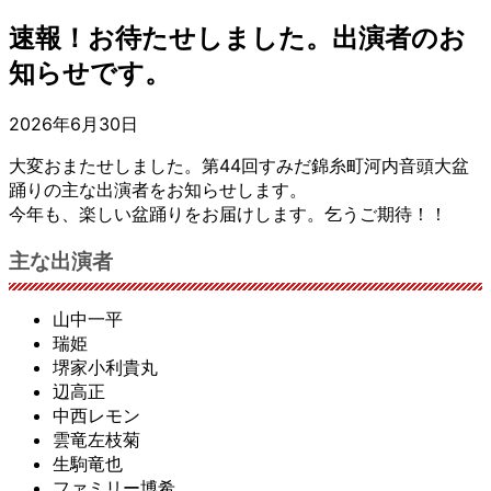
速報！お待たせしました。出演者のお
知らせです。
2026年6月30日
大変おまたせしました。第44回すみだ錦糸町河内音頭大盆
踊りの主な出演者をお知らせします。
今年も、楽しい盆踊りをお届けします。乞うご期待！！
主な出演者
山中一平
瑞姫
堺家小利貴丸
辺高正
中西レモン
雲竜左枝菊
生駒竜也
ファミリー博希