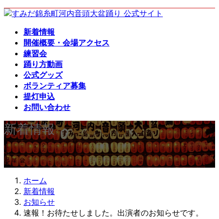
コ
ナ
ン
ビ
新着情報
テ
ゲ
開催概要・会場アクセス
ン
ー
練習会
ツ
シ
踊り方動画
へ
ョ
公式グッズ
ス
ン
ボランティア募集
キ
に
提灯申込
ッ
移
お問い合わせ
プ
動
新着情報
ホーム
新着情報
お知らせ
速報！お待たせしました。出演者のお知らせです。