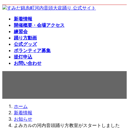
コ
ナ
ン
ビ
新着情報
テ
ゲ
開催概要・会場アクセス
ン
ー
練習会
ツ
シ
踊り方動画
へ
ョ
公式グッズ
ス
ン
ボランティア募集
キ
に
提灯申込
ッ
移
お問い合わせ
プ
動
新着情報
ホーム
新着情報
お知らせ
よみカルの河内音頭踊り方教室がスタートしました