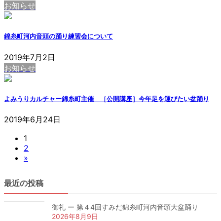
お知らせ
錦糸町河内音頭の踊り練習会について
2019年7月2日
お知らせ
投
稿
よみうりカルチャー錦糸町主催 ［公開講座］今年足を運びたい盆踊り
の
2019年6月24日
ペ
固
1
ー
固
2
定
ジ
»
定
ペ
ペ
送
ー
ー
ジ
最近の投稿
り
ジ
御礼 ー 第４4回すみだ錦糸町河内音頭大盆踊り
2026年8月9日