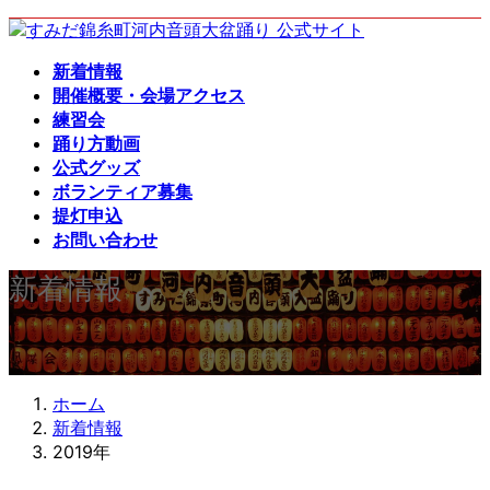
コ
ナ
ン
ビ
新着情報
テ
ゲ
開催概要・会場アクセス
ン
ー
練習会
ツ
シ
踊り方動画
へ
ョ
公式グッズ
ス
ン
ボランティア募集
キ
に
提灯申込
ッ
移
お問い合わせ
プ
動
新着情報
ホーム
新着情報
2019年